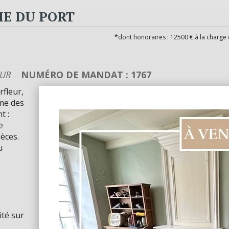
HE DU PORT
*dont honoraires : 12500 € à la charge
EUR
NUMÉRO DE MANDAT : 1767
fleur,
rme des
t :
e
èces.
u
ité sur