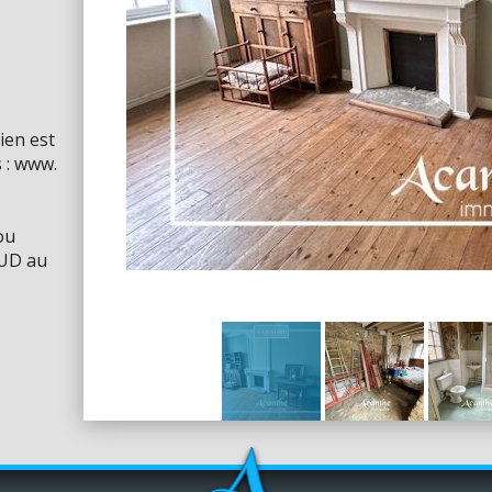
ien est
 : www.
ou
OUD au