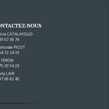
ONTACTEZ-NOUS
érie CATALAYOUD
89 57 36 76
ymonde PICOT
64 72 24 33
c FÉRON
75 20 54 23
rly LAIR
07 06 62 45