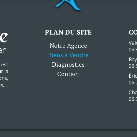
PLAN DU SITE
C
Val
Notre Agence
06 
Biens à Vendre
Ra
Diagnostics
 est
06 
r la
Contact
Éri
ons,
06 
 ...
Cha
06 